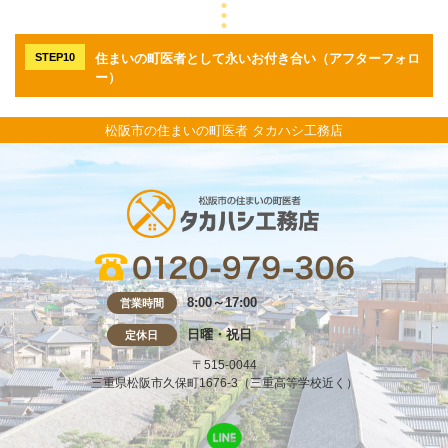
STEP10
住まいの町医者として永いお付き合い（アフターフォロ
ー）
松阪市の住まいの町医者 タカハシ工務店
8:00～17:00
営業時間
日曜・祝日
定休日
〒515-0044
三重県松阪市久保町1676-3（三重高等学校近く）