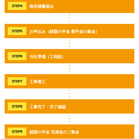
STEP4
御見積書提出
STEP5
お申込み（総額の半金 着手金の集金）
STEP6
当社準備（工程組）
STEP7
工事着工
STEP8
工事完了・完了確認
STEP9
総額の半金 完成金のご集金