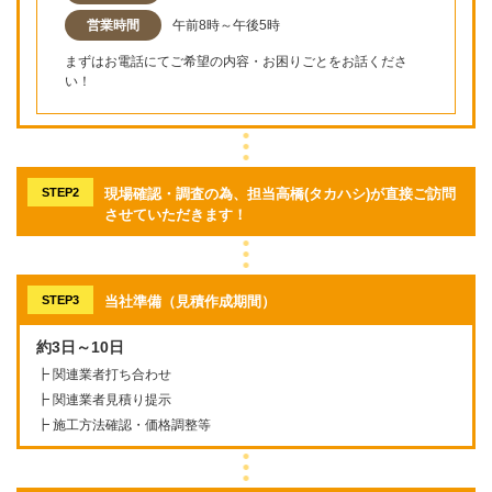
営業時間
午前8時～午後5時
まずはお電話にてご希望の内容・お困りごとをお話くださ
い！
STEP2
現場確認・調査の為、担当高橋(タカハシ)が直接ご訪問
させていただきます！
STEP3
当社準備（見積作成期間）
約3日～10日
┣ 関連業者打ち合わせ
┣ 関連業者見積り提示
┣ 施工方法確認・価格調整等