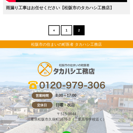
雨漏り工事はお任せください【松阪市のタカハシ工務店】
«
1
2
松阪市の住まいの町医者 タカハシ工務店
8:00～17:00
営業時間
日曜・祝日
定休日
〒515-0044
三重県松阪市久保町1676-3（三重高等学校近く）