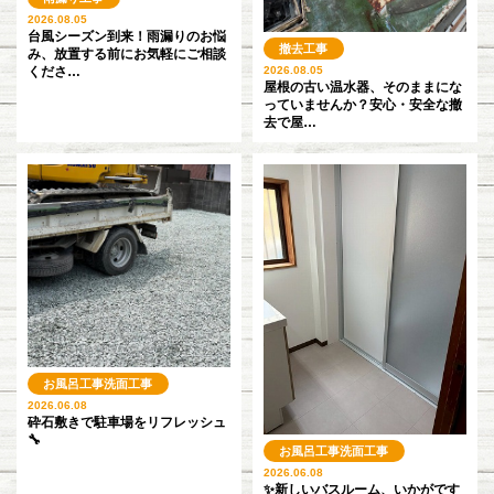
2026.08.05
台風シーズン到来！雨漏りのお悩
撤去工事
み、放置する前にお気軽にご相談
くださ…
2026.08.05
屋根の古い温水器、そのままにな
っていませんか？安心・安全な撤
去で屋…
お風呂工事
洗面工事
2026.06.08
砕石敷きで駐車場をリフレッシュ
🔧
お風呂工事
洗面工事
2026.06.08
✨新しいバスルーム、いかがです