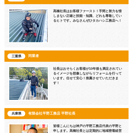
髙橋社長はお客様ファースト！手間と努力を惜
しまない正確と技能・知識、どれも尊敬してい
るヒトです。みなさんぜひタカハシ工務店へ！
同業者
三重県
社長はおそらくお客様が10年後も満足されてい
るイメージを想像しながらリフォームを行って
います。任せて安心！推薦させていただきま
す！
有限会社平野工務店 平野社長
兵庫県
皆様こんにちは神戸の平野工務店代表の平野と
申します。高橋社長とは定期的に地域密着経営