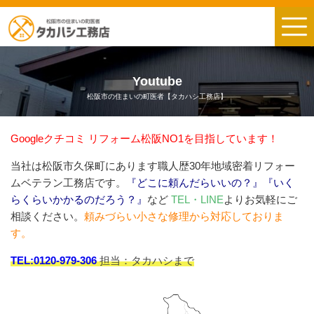
Youtube
松阪市の住まいの町医者【タカハシ工務店】
Googleクチコミ リフォーム松阪NO1を目指しています！
当社は松阪市久保町にあります職人歴30年地域密着リフォー
ムベテラン工務店です。
『どこに頼んだらいいの？』『いく
らくらいかかるのだろう？』
など
TEL・LINE
よりお気軽にご
相談ください。
頼みづらい小さな修理から対応しておりま
す。
TEL:0120-979-306
担当：タカハシまで