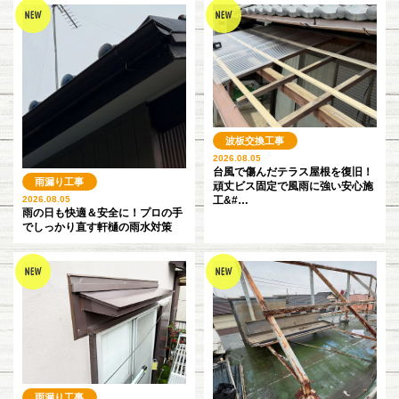
波板交換工事
2026.08.05
台風で傷んだテラス屋根を復旧！
雨漏り工事
頑丈ビス固定で風雨に強い安心施
2026.08.05
工&#…
雨の日も快適＆安全に！プロの手
でしっかり直す軒樋の雨水対策
雨漏り工事