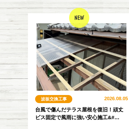
2026.08.05
波板交換工事
台風で傷んだテラス屋根を復旧！頑丈
ビス固定で風雨に強い安心施工&#…