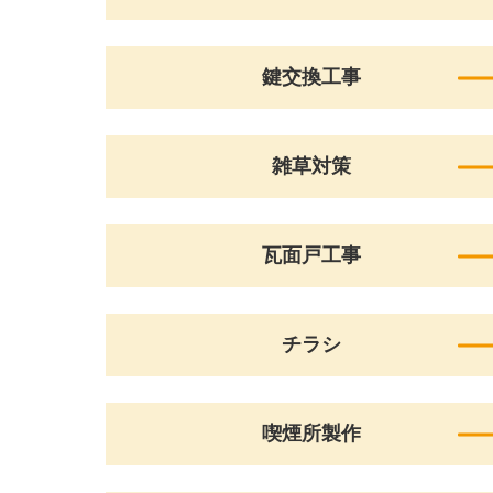
鍵交換工事
雑草対策
瓦面戸工事
チラシ
喫煙所製作