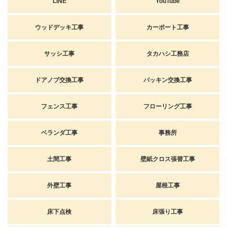
LINE
YouTube
ウッドデッキ工事
カーポート工事
サッシ工事
タカハシ工務店
ドアノブ交換工事
パッキン交換工事
フェンス工事
フローリング工事
ベランダ工事
事務所
土間工事
壁紙クロス張替工事
外壁工事
屋根工事
床下点検
床張り工事