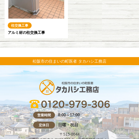
柱交換工事
アルミ材の柱交換工事
松阪市の住まいの町医者 タカハシ工務店
8:00～17:00
営業時間
日曜・祝日
定休日
〒515-0044