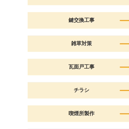
鍵交換工事
雑草対策
瓦面戸工事
チラシ
喫煙所製作