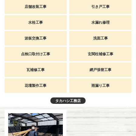
店舗改装工事
引き戸工事
水栓工事
水漏れ修理
波板交換工事
洗面工事
点検口取付け工事
玄関柱補修工事
瓦補修工事
網戸張替工事
花壇製作工事
雨漏り工事
タカハシ工務店