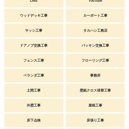
LINE
YouTube
ウッドデッキ工事
カーポート工事
サッシ工事
タカハシ工務店
ドアノブ交換工事
パッキン交換工事
フェンス工事
フローリング工事
ベランダ工事
事務所
土間工事
壁紙クロス張替工事
外壁工事
屋根工事
床下点検
床張り工事