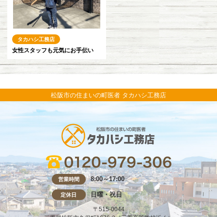
タカハシ工務店
女性スタッフも元気にお手伝い
松阪市の住まいの町医者 タカハシ工務店
8:00～17:00
営業時間
日曜・祝日
定休日
〒515-0044