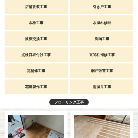
店舗改装工事
引き戸工事
水栓工事
水漏れ修理
波板交換工事
洗面工事
点検口取付け工事
玄関柱補修工事
瓦補修工事
網戸張替工事
花壇製作工事
雨漏り工事
フローリング工事