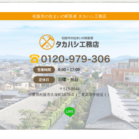
松阪市の住まいの町医者 タカハシ工務店
8:00～17:00
営業時間
日曜・祝日
定休日
〒515-0044
三重県松阪市久保町1676-3（三重高等学校近く）