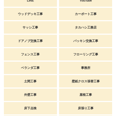
LINE
YouTube
ウッドデッキ工事
カーポート工事
サッシ工事
タカハシ工務店
ドアノブ交換工事
パッキン交換工事
フェンス工事
フローリング工事
ベランダ工事
事務所
土間工事
壁紙クロス張替工事
外壁工事
屋根工事
床下点検
床張り工事