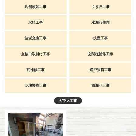
店舗改装工事
引き戸工事
水栓工事
水漏れ修理
波板交換工事
洗面工事
点検口取付け工事
玄関柱補修工事
瓦補修工事
網戸張替工事
花壇製作工事
雨漏り工事
ガラス工事