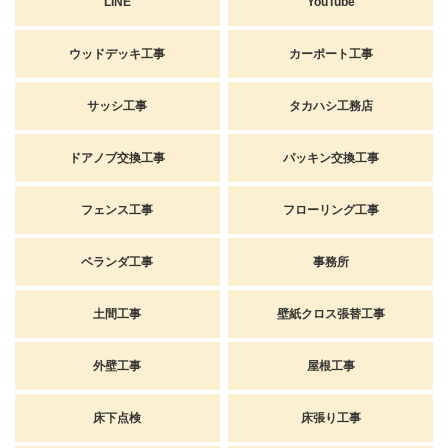
LINE
YouTube
ウッドデッキ工事
カーポート工事
サッシ工事
タカハシ工務店
ドアノブ交換工事
パッキン交換工事
フェンス工事
フローリング工事
ベランダ工事
事務所
土間工事
壁紙クロス張替工事
外壁工事
屋根工事
床下点検
床張り工事