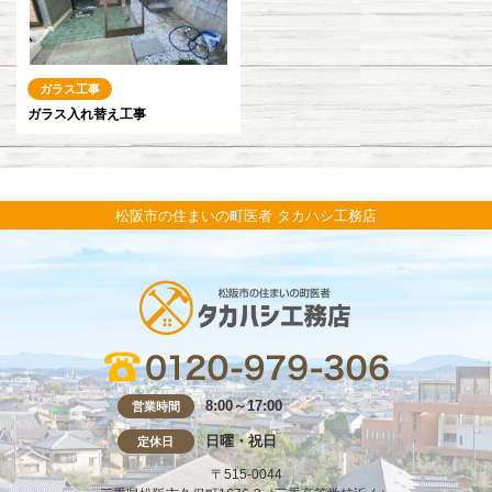
ガラス工事
ガラス入れ替え工事
松阪市の住まいの町医者 タカハシ工務店
8:00～17:00
営業時間
日曜・祝日
定休日
〒515-0044