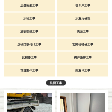
店舗改装工事
引き戸工事
水栓工事
水漏れ修理
波板交換工事
洗面工事
点検口取付け工事
玄関柱補修工事
瓦補修工事
網戸張替工事
花壇製作工事
雨漏り工事
洗面工事