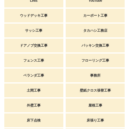
LINE
YouTube
ウッドデッキ工事
カーポート工事
サッシ工事
タカハシ工務店
ドアノブ交換工事
パッキン交換工事
フェンス工事
フローリング工事
ベランダ工事
事務所
土間工事
壁紙クロス張替工事
外壁工事
屋根工事
床下点検
床張り工事