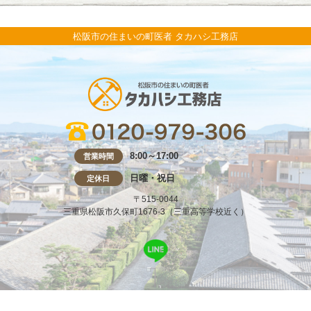
松阪市の住まいの町医者 タカハシ工務店
8:00～17:00
営業時間
日曜・祝日
定休日
〒515-0044
三重県松阪市久保町1676-3（三重高等学校近く）