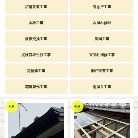
店舗改装工事
引き戸工事
水栓工事
水漏れ修理
波板交換工事
洗面工事
点検口取付け工事
玄関柱補修工事
瓦補修工事
網戸張替工事
花壇製作工事
雨漏り工事