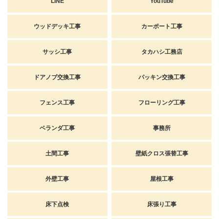
LINE
YouTube
ウッドデッキ工事
カーポート工事
サッシ工事
タカハシ工務店
ドアノブ交換工事
パッキン交換工事
フェンス工事
フローリング工事
ベランダ工事
事務所
土間工事
壁紙クロス張替工事
外壁工事
屋根工事
床下点検
床張り工事