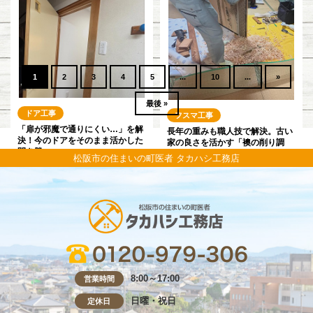
丸ごと交換は不要？便座だけの交
か？✨
換ならコストを抑えて快適さが戻
フローリング工事
ります
床がふわふわして困っていません
か？🔨
1
2
3
4
5
...
10
...
»
最後 »
ドア工事
フスマ工事
「扉が邪魔で通りにくい…」を解
長年の重みも職人技で解決。古い
決！今のドアをそのまま活かした
家の良さを活かす「襖の削り調
開き勝…
整」
松阪市の住まいの町医者 タカハシ工務店
8:00～17:00
営業時間
日曜・祝日
定休日