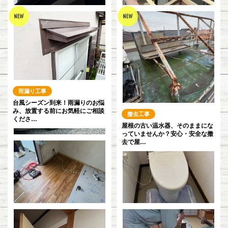
波板交換工事
台風で傷んだテラス屋根を復旧！
頑丈ビス固定で風雨に強い安心施
雨漏り工事
工&#…
雨の日も快適＆安全に！プロの手
でしっかり直す軒樋の雨水対策
雨漏り工事
台風シーズン到来！雨漏りのお悩
み、放置する前にお気軽にご相談
撤去工事
くださ…
屋根の古い温水器、そのままにな
っていませんか？安心・安全な撤
去で屋…
お風呂工事
洗面工事
砕石敷きで駐車場をリフレッシュ
🔧
お風呂工事
洗面工事
トイレ工事
✨新しいバスルーム、いかがです