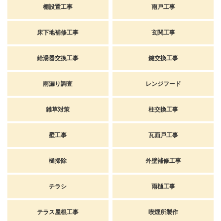
棚設置工事
雨戸工事
床下地補修工事
玄関工事
給湯器交換工事
鍵交換工事
雨漏り調査
レンジフード
雑草対策
柱交換工事
壁工事
瓦面戸工事
樋掃除
外壁補修工事
チラシ
雨樋工事
テラス屋根工事
喫煙所製作