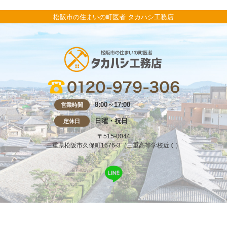
松阪市の住まいの町医者 タカハシ工務店
8:00～17:00
営業時間
日曜・祝日
定休日
〒515-0044
三重県松阪市久保町1676-3（三重高等学校近く）