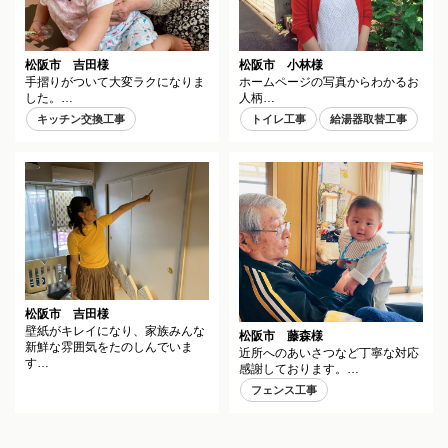
松阪市 吉田様
松阪市 小林様
手摺りがついて大変ラクになりま
ホームページの写真からわかるお
した。…
人柄…
キッチン交換工事
トイレ工事
給湯器取替工事
松阪市 吉田様
壁紙がキレイになり、家族みんな
松阪市 藤森様
新鮮な雰囲気をたのしんでいま
近所へのあいさつなど丁寧な対応
す…
感謝しております。…
フェンス工事