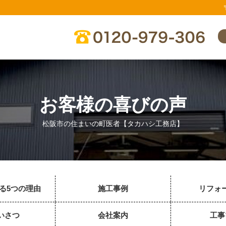
お客様の喜びの声
松阪市の住まいの町医者【タカハシ工務店】
る5つの理由
施工事例
リフォ
いさつ
会社案内
工事