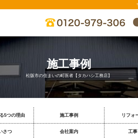
施工事例
松阪市の住まいの町医者【タカハシ工務店】
る5つの理由
施工事例
リフォ
いさつ
会社案内
工事