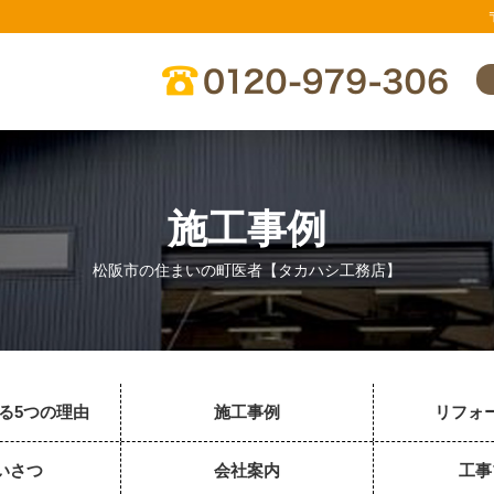
施工事例
松阪市の住まいの町医者【タカハシ工務店】
る5つの理由
施工事例
リフォ
いさつ
会社案内
工事