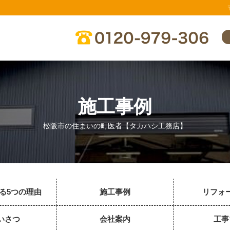
施工事例
松阪市の住まいの町医者【タカハシ工務店】
る5つの理由
施工事例
リフォ
いさつ
会社案内
工事