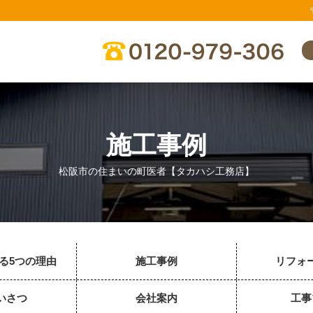
施工事例
松阪市の住まいの町医者【タカハシ工務店】
る5つの理由
施工事例
リフォ
いさつ
会社案内
工事