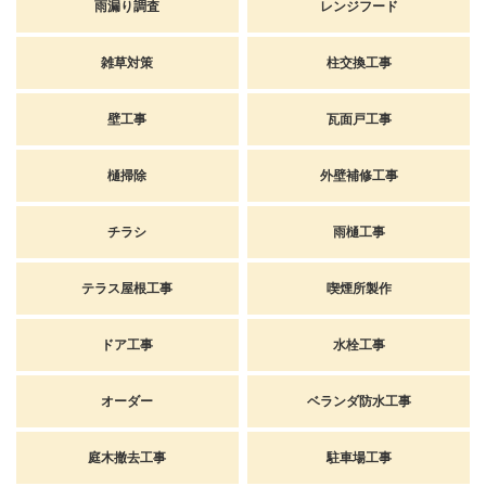
雨漏り調査
レンジフード
雑草対策
柱交換工事
壁工事
瓦面戸工事
樋掃除
外壁補修工事
チラシ
雨樋工事
テラス屋根工事
喫煙所製作
ドア工事
水栓工事
オーダー
ベランダ防水工事
庭木撤去工事
駐車場工事