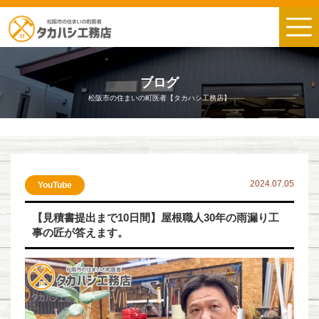
ブログ
松阪市の住まいの町医者【タカハシ工務店】
2024.07.05
YouTube
【見積書提出まで10日間】屋根職人30年の雨漏り工
事の匠が答えます。