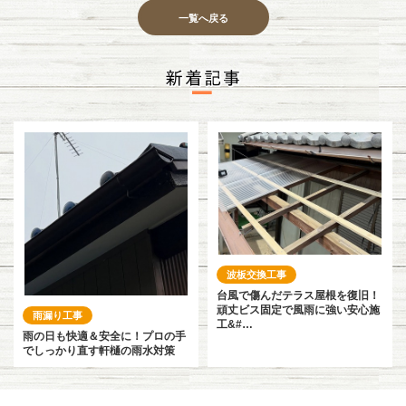
一覧へ戻る
波板交換工事
台風で傷んだテラス屋根を復旧！
頑丈ビス固定で風雨に強い安心施
雨漏り工事
工&#…
雨の日も快適＆安全に！プロの手
でしっかり直す軒樋の雨水対策