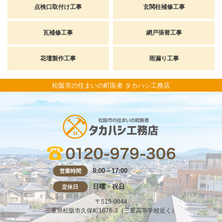
点検口取付け工事
玄関柱補修工事
瓦補修工事
網戸張替工事
花壇製作工事
雨漏り工事
松阪市の住まいの町医者 タカハシ工務店
8:00～17:00
営業時間
日曜・祝日
定休日
〒515-0044
三重県松阪市久保町1676-3（三重高等学校近く）