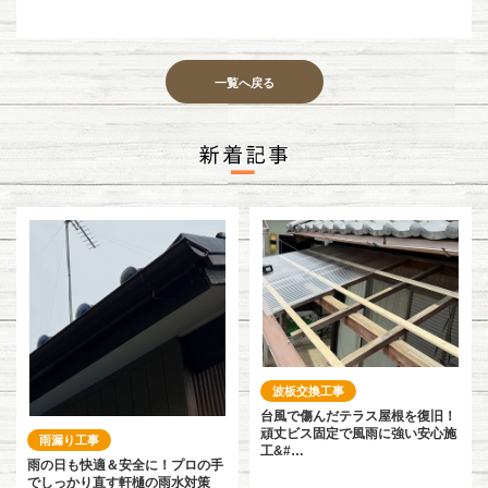
一覧へ戻る
波板交換工事
台風で傷んだテラス屋根を復旧！
頑丈ビス固定で風雨に強い安心施
雨漏り工事
工&#…
雨の日も快適＆安全に！プロの手
でしっかり直す軒樋の雨水対策