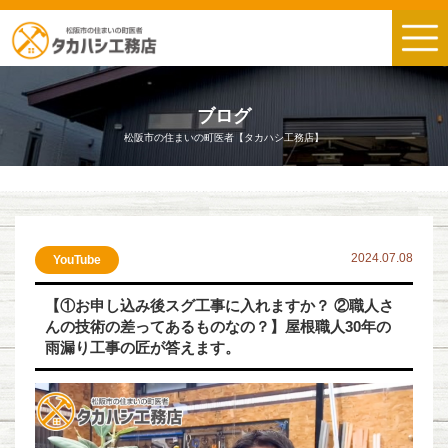
ブログ
松阪市の住まいの町医者【タカハシ工務店】
2024.07.08
YouTube
【①お申し込み後スグ工事に入れますか？ ②職人さ
んの技術の差ってあるものなの？】屋根職人30年の
雨漏り工事の匠が答えます。