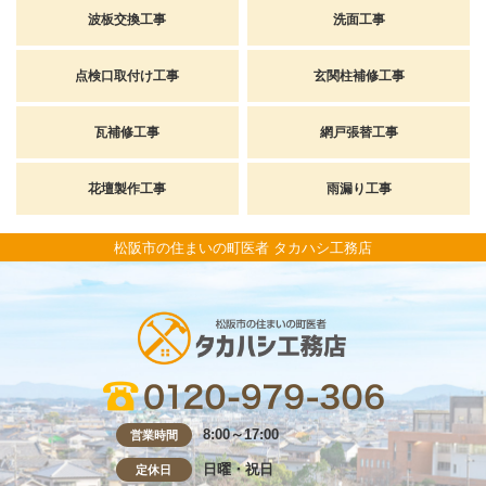
波板交換工事
洗面工事
点検口取付け工事
玄関柱補修工事
瓦補修工事
網戸張替工事
花壇製作工事
雨漏り工事
松阪市の住まいの町医者 タカハシ工務店
8:00～17:00
営業時間
日曜・祝日
定休日