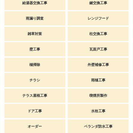
給湯器交換工事
鍵交換工事
雨漏り調査
レンジフード
雑草対策
柱交換工事
壁工事
瓦面戸工事
樋掃除
外壁補修工事
チラシ
雨樋工事
テラス屋根工事
喫煙所製作
ドア工事
水栓工事
オーダー
ベランダ防水工事