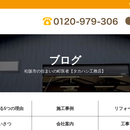
ブログ
松阪市の住まいの町医者【タカハシ工務店】
る5つの理由
施工事例
リフォ
いさつ
会社案内
工事