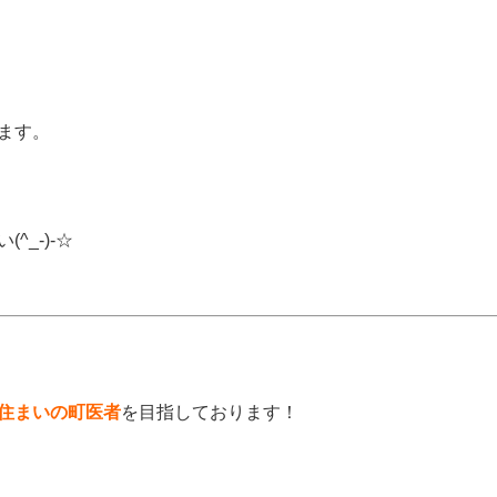
ます。
_-)-☆
住まいの町医者
を目指しております！