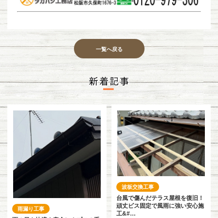
一覧へ戻る
波板交換工事
台風で傷んだテラス屋根を復旧！
頑丈ビス固定で風雨に強い安心施
雨漏り工事
工&#…