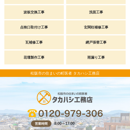
波板交換工事
洗面工事
点検口取付け工事
玄関柱補修工事
瓦補修工事
網戸張替工事
花壇製作工事
雨漏り工事
松阪市の住まいの町医者 タカハシ工務店
8:00～17:00
営業時間