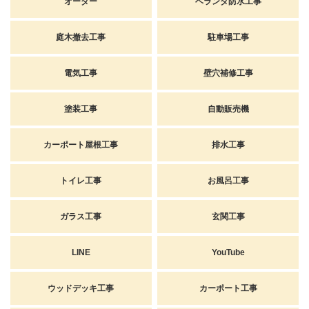
オーダー
ベランダ防水工事
庭木撤去工事
駐車場工事
電気工事
壁穴補修工事
塗装工事
自動販売機
カーポート屋根工事
排水工事
トイレ工事
お風呂工事
ガラス工事
玄関工事
LINE
YouTube
ウッドデッキ工事
カーポート工事