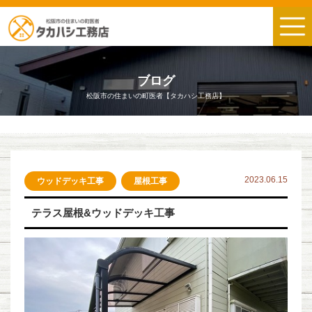
ブログ
松阪市の住まいの町医者【タカハシ工務店】
2023.06.15
ウッドデッキ工事
屋根工事
テラス屋根&ウッドデッキ工事