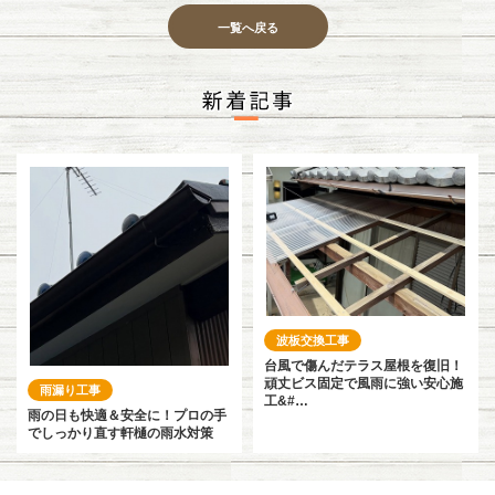
一覧へ戻る
波板交換工事
台風で傷んだテラス屋根を復旧！
頑丈ビス固定で風雨に強い安心施
雨漏り工事
工&#…
雨の日も快適＆安全に！プロの手
でしっかり直す軒樋の雨水対策