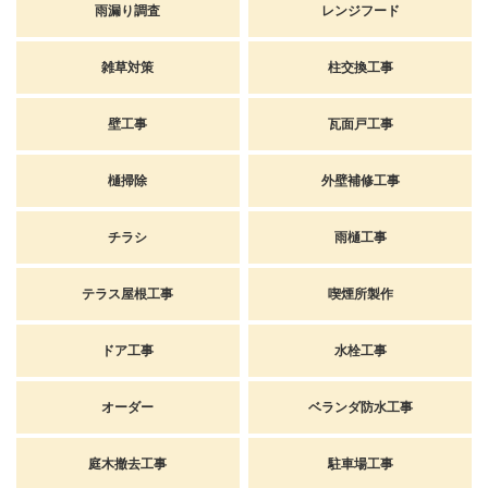
雨漏り調査
レンジフード
雑草対策
柱交換工事
壁工事
瓦面戸工事
樋掃除
外壁補修工事
チラシ
雨樋工事
テラス屋根工事
喫煙所製作
ドア工事
水栓工事
オーダー
ベランダ防水工事
庭木撤去工事
駐車場工事