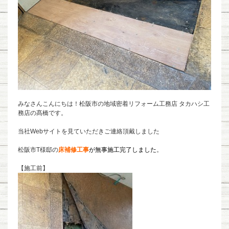
みなさんこんにちは！松阪市の地域密着リフォーム工務店 タカハシ工
務店の髙橋です。
当社Webサイトを見ていただきご連絡
頂戴しました
松阪市T様邸の
床補修工事
が無事施工完了しました
。
【施工前】