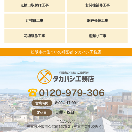
点検口取付け工事
玄関柱補修工事
瓦補修工事
網戸張替工事
花壇製作工事
雨漏り工事
松阪市の住まいの町医者 タカハシ工務店
8:00～17:00
営業時間
日曜・祝日
定休日
〒515-0044
三重県松阪市久保町1676-3（三重高等学校近く）