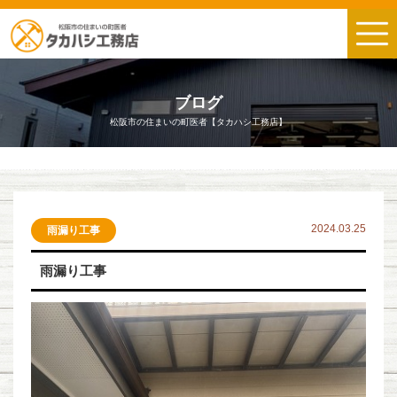
ブログ
松阪市の住まいの町医者【タカハシ工務店】
2024.03.25
雨漏り工事
雨漏り工事