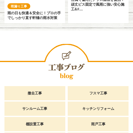
頑丈ビス固定で風雨に強い安心施
雨漏り工事
工&#…
雨の日も快適＆安全に！プロの手
でしっかり直す軒樋の雨水対策
撤去工事
フスマ工事
サンルーム工事
キッチンリフォーム
棚設置工事
雨戸工事