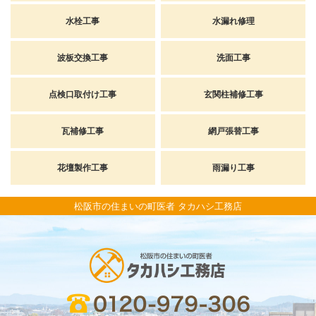
水栓工事
水漏れ修理
波板交換工事
洗面工事
点検口取付け工事
玄関柱補修工事
瓦補修工事
網戸張替工事
花壇製作工事
雨漏り工事
松阪市の住まいの町医者 タカハシ工務店