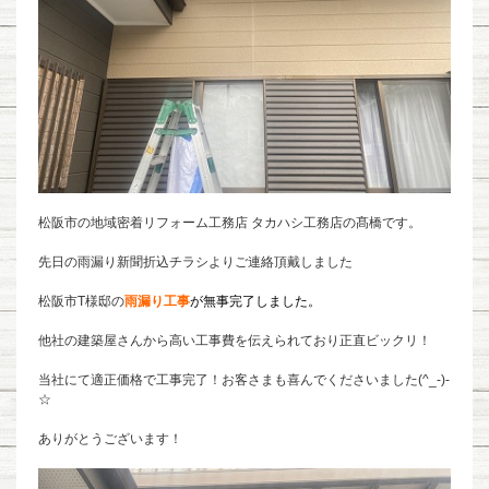
松阪市の地域密着リフォーム工務店 タカハシ工務店の髙橋です。
先日の雨漏り新聞折込チラシよりご連絡
頂戴しました
松阪市T様邸の
雨漏り工事
が無事完了しました。
他社の建築屋さんから高い工事費を伝えられており正直ビックリ！
当社にて適正価格で工事完了！お客さまも喜んでくださいました(^_-)-
☆
ありがとうございます！