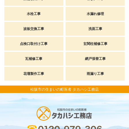
水栓工事
水漏れ修理
波板交換工事
洗面工事
点検口取付け工事
玄関柱補修工事
瓦補修工事
網戸張替工事
花壇製作工事
雨漏り工事
松阪市の住まいの町医者 タカハシ工務店