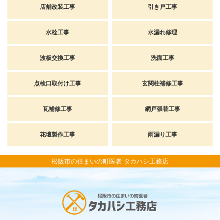
店舗改装工事
引き戸工事
水栓工事
水漏れ修理
波板交換工事
洗面工事
点検口取付け工事
玄関柱補修工事
瓦補修工事
網戸張替工事
花壇製作工事
雨漏り工事
松阪市の住まいの町医者 タカハシ工務店