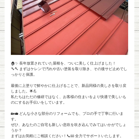
🏠✨ 長年放置されていた屋根を、ついに美しく仕上げました！
🔧🔨 まずはケレンで汚れや古い塗装を取り除き、その後サビ止めでし
っかりと保護。
最後に上塗りで鮮やかに仕上げることで、新品同様の美しさを取り戻
しました。🌟💪
私たちはただの修繕ではなく、お客様の住まいをより快適で美しいも
のにするお手伝いをしています。
🏡💼 どんな小さな部分のリフォームでも、プロの手で丁寧に行いま
す。
ぜひ、あなたのご自宅も新しい息吹を吹き込んでみてはいかがでしょ
うか？
まずはお気軽にご相談ください！📞📧 全力でサポートいたします。