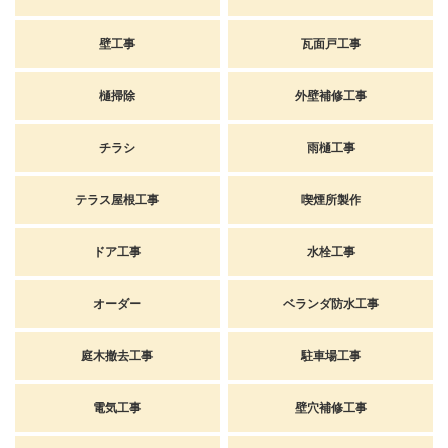
壁工事
瓦面戸工事
樋掃除
外壁補修工事
チラシ
雨樋工事
テラス屋根工事
喫煙所製作
ドア工事
水栓工事
オーダー
ベランダ防水工事
庭木撤去工事
駐車場工事
電気工事
壁穴補修工事