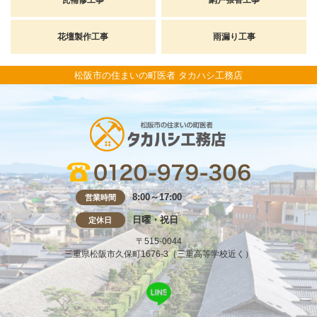
花壇製作工事
雨漏り工事
松阪市の住まいの町医者 タカハシ工務店
8:00～17:00
営業時間
日曜・祝日
定休日
〒515-0044
三重県松阪市久保町1676-3（三重高等学校近く）