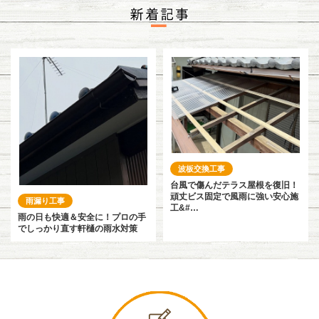
波板交換工事
台風で傷んだテラス屋根を復旧！
頑丈ビス固定で風雨に強い安心施
雨漏り工事
工&#…
雨の日も快適＆安全に！プロの手
でしっかり直す軒樋の雨水対策